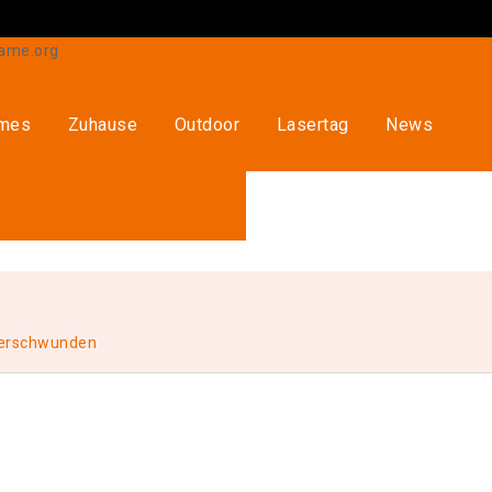
ames
Zuhause
Outdoor
Lasertag
News
verschwunden