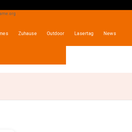
ames
Zuhause
Outdoor
Lasertag
News