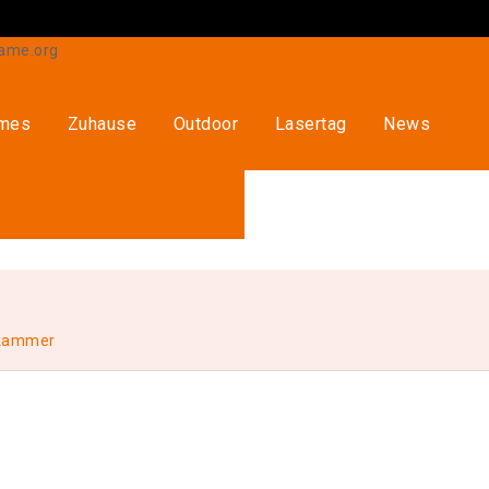
ames
Zuhause
Outdoor
Lasertag
News
abkammer