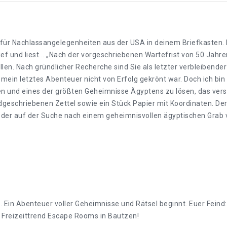
für Nachlassangelegenheiten aus der USA in deinem Briefkasten. I
f und liest... „Nach der vorgeschriebenen Wartefrist von 50 Jahren
llen. Nach gründlicher Recherche sind Sie als letzter verbleibend
ein letztes Abenteuer nicht von Erfolg gekrönt war. Doch ich bin mi
en und eines der größten Geheimnisse Ägyptens zu lösen, das vers
dgeschriebenen Zettel sowie ein Stück Papier mit Koordinaten. Der 
 der auf der Suche nach einem geheimnisvollen ägyptischen Grab ve
llt. Ein Abenteuer voller Geheimnisse und Rätsel beginnt. Euer Feind:
 Freizeittrend Escape Rooms in Bautzen!