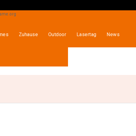
ames
Zuhause
Outdoor
Lasertag
News