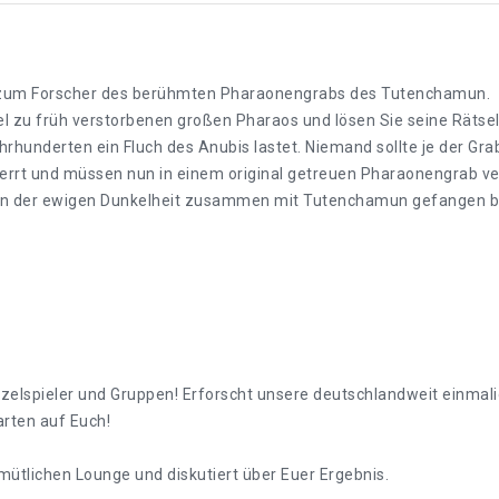
ie zum Forscher des berühmten Pharaonengrabs des Tutenchamun.
l zu früh verstorbenen großen Pharaos und lösen Sie seine Rätsel
Jahrhunderten ein Fluch des Anubis lastet. Niemand sollte je der
perrt und müssen nun in einem original getreuen Pharaonengrab v
e in der ewigen Dunkelheit zusammen mit Tutenchamun gefangen bl
Einzelspieler und Gruppen! Erforscht unsere deutschlandweit einmali
arten auf Euch!
ütlichen Lounge und diskutiert über Euer Ergebnis.