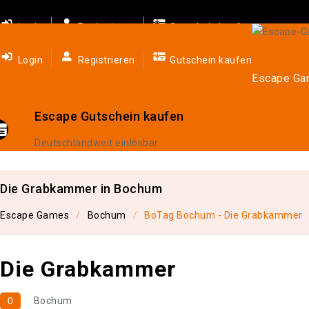
Login
Registrieren
Gutschein kaufen
Login
Registrieren
Gutschein kaufen
Escape G
Escape Gutschein kaufen
Deutschlandweit einlösbar
Die Grabkammer in Bochum
Escape Games
Bochum
BoTag Bochum - Die Grabkammer
Die Grabkammer
0
Bochum