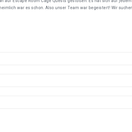
an auf Escape Room Cage Quests gestoßen. Es hat sich auf jedem F
unheimlich war es schon. Also unser Team war begeistert! Wir suche