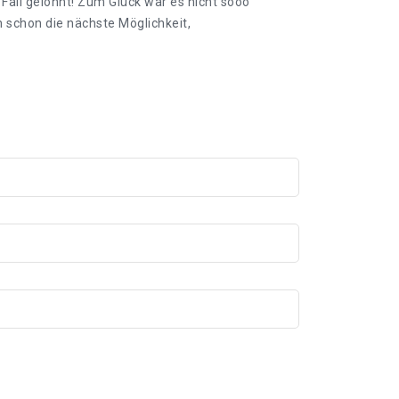
all gelohnt! Zum Glück war es nicht sooo
n schon die nächste Möglichkeit,