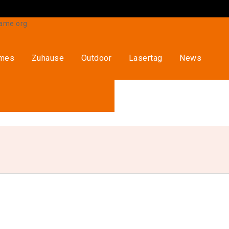
ames
Zuhause
Outdoor
Lasertag
News