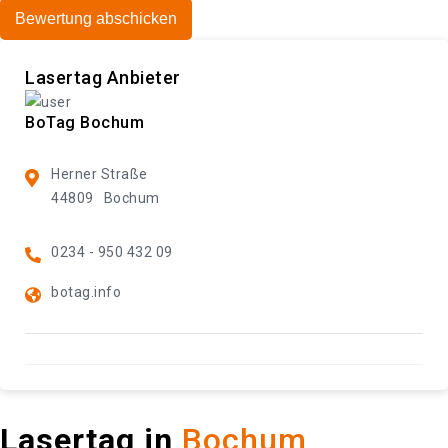
Bewertung abschicken
Lasertag Anbieter
BoTag Bochum
Herner Straße
44809
Bochum
0234 - 950 432 09
botag.info
Lasertag in
Bochum