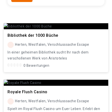
Bibliothek der 1000 Büche
Herten, Westfalen, Verschlusssache Escape
In einer geheimen Bibliothek sucht Ihr nach dem
verschollenen Werk von Aristoteles
0 Bewertungen
Royale Flush Casino
Herten, Westfalen, Verschlusssache Escape
Spielt im Royal Flush Casino um Euer Leben. Erlebt den