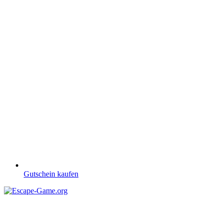
Gutschein kaufen