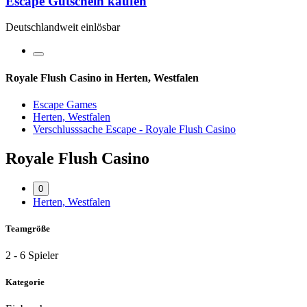
Escape Gutschein kaufen
Deutschlandweit einlösbar
Royale Flush Casino in Herten, Westfalen
Escape Games
Herten, Westfalen
Verschlusssache Escape - Royale Flush Casino
Royale Flush Casino
0
Herten, Westfalen
Teamgröße
2 - 6 Spieler
Kategorie