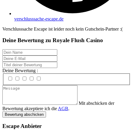
verschlusssache-escape.de
Verschlusssache Escape ist leider noch kein Gutschein-Partner :(
Deine Bewertung zu Royale Flush Casino
Deine Bewertung :
Mit abschicken der
Bewertung akzeptiere ich die
AGB
.
Bewertung abschicken
Escape Anbieter