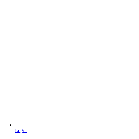
Login