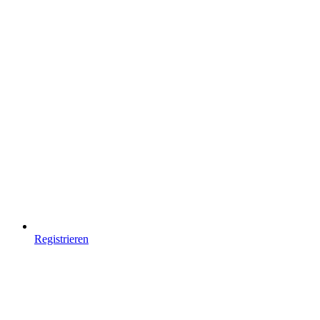
Registrieren