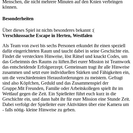
Menschen, die nicht mehrere Minuten auf den Knien verbringen
können.
Besonderheiten
Über dieses Spiel ist nichts besonderes bekannt :(
Verschlusssache Escape in Herten, Westfalen
Als Team von zwei bis sechs Personen erkundet ihr einen speziell
dafür eingerichteten Raum und taucht dabei in seine Geschichte ein.
Findet die versteckten Hinweise, löst Rätsel und knackt Codes, um
das Geheimnis des Raums zu lüften.Bei eurer Mission ist Teamwork
das entscheidende Erfolgsrezept. Gemeinsam tragt ihr alle Hinweise
zusammen und setzt eure individuellen Stärken und Fähigkeiten ein,
um die verschiedensten Herausforderungen zu meistern. Gefragt
sind also Köpfchen, Geduld und das Zusammenspiel der
Gruppe.Mit Freunden, Familie oder Arbeitskollegen spielt ihr im
Wettlauf gegen die Zeit. Ein Spielleiter führt euch kurz in die
Geschichte ein, und dann habt ihr für eure Mission eine Stunde Zeit.
Dabei verfolgt der Spielleiter eure Aktivitäten über eine Kamera um
- falls nötig- kleine Hinweise zu geben.