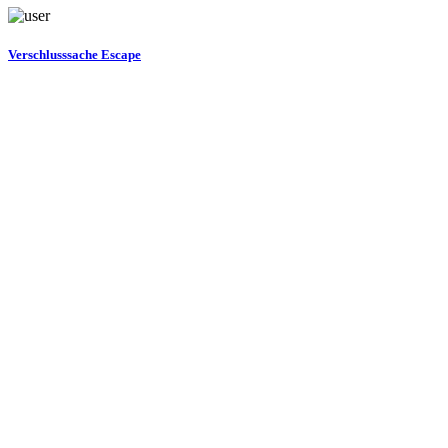
Verschlusssache Escape