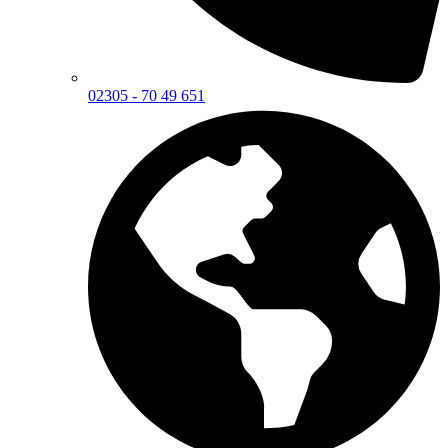
02305 - 70 49 651