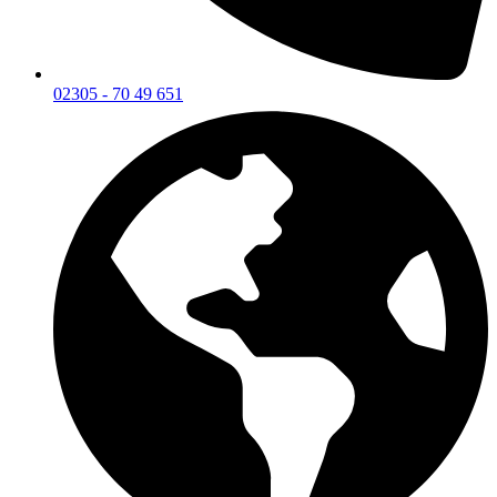
02305 - 70 49 651