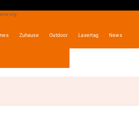
ames
Zuhause
Outdoor
Lasertag
News