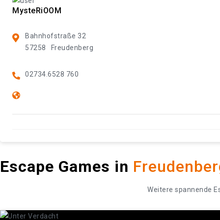
MysteRiOOM
Bahnhofstraße 32
57258
Freudenberg
02734.6528 760
Escape Games in
Freudenber
Weitere spannende E