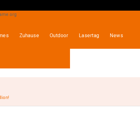
ames
Zuhause
Outdoor
Lasertag
News
lion!