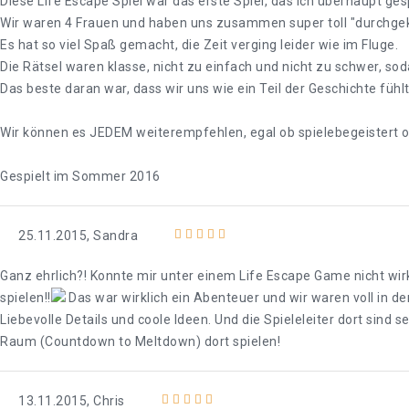
Diese Life Escape Spiel war das erste Spiel, das ich überhaupt ge
Wir waren 4 Frauen und haben uns zusammen super toll "durchge
Es hat so viel Spaß gemacht, die Zeit verging leider wie im Fluge.
Die Rätsel waren klasse, nicht zu einfach und nicht zu schwer, so
Das beste daran war, dass wir uns wie ein Teil der Geschichte fühlt
Wir können es JEDEM weiterempfehlen, egal ob spielebegeistert o
Gespielt im Sommer 2016
25.11.2015, Sandra
Ganz ehrlich?! Konnte mir unter einem Life Escape Game nicht wirk
spielen!!
Das war wirklich ein Abenteuer und wir waren voll in de
Liebevolle Details und coole Ideen. Und die Spieleleiter dort sind
Raum (Countdown to Meltdown) dort spielen!
13.11.2015, Chris