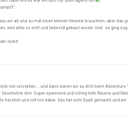
spielt habe und es war einfach nur überragend toll
kämpft".
dass wir ab und zu mal einen kleinen Hinweis brauchten, aber das 
en, weil alles so echt und liebevoll gebaut wurde. Und...es ging sog
der nicht!
lich viel vorstellen.... und dann waren wir zu dritt beim Adventur
r Geschichte drin. Super spannend und richtig tolle Räume und Rät
 sehr herzlich und voll mit dabei. Das hat echt Spaß gemacht und wi