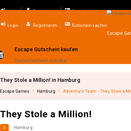
Login
Registrieren
Gutschein kaufen
Login
Registrieren
Gutschein kaufen
Escape G
Escape Gutschein kaufen
Deutschlandweit einlösbar
They Stole a Million! in Hamburg
Escape Games
Hamburg
Adventure Team - They Stole a Mil
They Stole a Million!
5
Hamburg